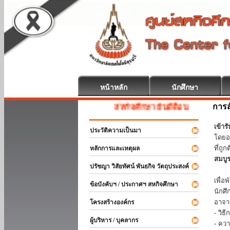
หน้าหลัก
นักศึกษา
การส
สหกิจศึกษา ยินดีต้อนรับ
เข้า
ประวัติความเป็นมา
โดยอ
ที่ถ
หลักการและเหตุผล
สมบู
ปรัชญา วิสัยทัศน์ พันธกิจ วัตถุประสงค์
ร่วม
เพื่
ข้อบังคับฯ / ประกาศฯ สหกิจศึกษา
นักศ
อาจา
โครงสร้างองค์กร
- วิ
ผู้บริหาร / บุคลากร
- คว