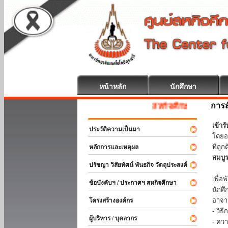
หน้าหลัก
นักศึกษา
การส
สหกิจศึกษา ยินดีต้อนรับ
เข้า
ประวัติความเป็นมา
โดยอ
ที่ถ
หลักการและเหตุผล
สมบู
ปรัชญา วิสัยทัศน์ พันธกิจ วัตถุประสงค์
ร่วม
เพื่
ข้อบังคับฯ / ประกาศฯ สหกิจศึกษา
นักศ
อาจา
โครงสร้างองค์กร
- วิ
ผู้บริหาร / บุคลากร
- คว