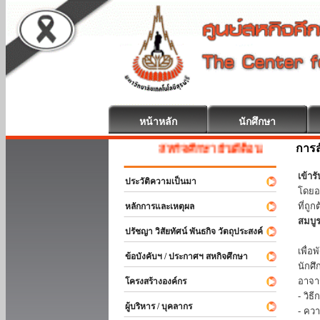
หน้าหลัก
นักศึกษา
การส
สหกิจศึกษา ยินดีต้อนรับ
เข้า
ประวัติความเป็นมา
โดยอ
ที่ถ
หลักการและเหตุผล
สมบู
ปรัชญา วิสัยทัศน์ พันธกิจ วัตถุประสงค์
ร่วม
เพื่
ข้อบังคับฯ / ประกาศฯ สหกิจศึกษา
นักศ
อาจา
โครงสร้างองค์กร
- วิ
ผู้บริหาร / บุคลากร
- คว