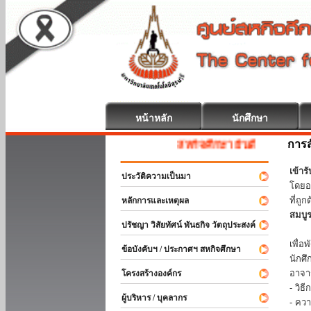
หน้าหลัก
นักศึกษา
การส
สหกิจศึกษา ยินดีต้อนรับ
เข้า
ประวัติความเป็นมา
โดยอ
ที่ถ
หลักการและเหตุผล
สมบู
ปรัชญา วิสัยทัศน์ พันธกิจ วัตถุประสงค์
ร่วม
เพื่
ข้อบังคับฯ / ประกาศฯ สหกิจศึกษา
นักศ
อาจา
โครงสร้างองค์กร
- วิ
ผู้บริหาร / บุคลากร
- คว