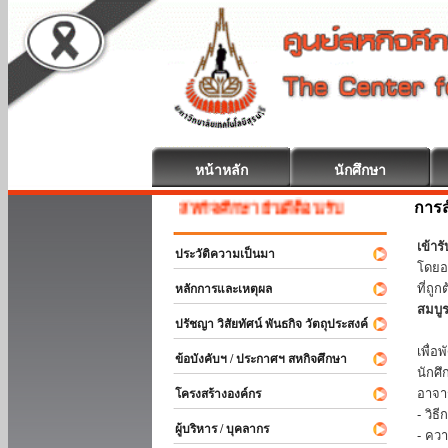
หน้าหลัก
นักศึกษา
การส
สหกิจศึกษา ยินดีต้อนรับ
เข้า
ประวัติความเป็นมา
โดยอ
ที่ถ
หลักการและเหตุผล
สมบู
ปรัชญา วิสัยทัศน์ พันธกิจ วัตถุประสงค์
ร่วม
เพื่
ข้อบังคับฯ / ประกาศฯ สหกิจศึกษา
นักศ
อาจา
โครงสร้างองค์กร
- วิ
ผู้บริหาร / บุคลากร
- คว