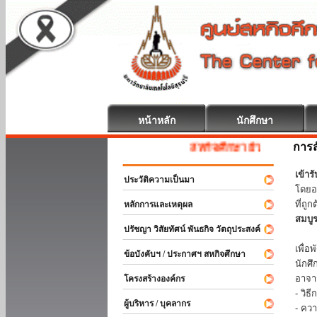
หน้าหลัก
นักศึกษา
การส
สหกิจศึกษา ยินดีต้อนรับ
เข้า
ประวัติความเป็นมา
โดยอ
ที่ถ
หลักการและเหตุผล
สมบู
ปรัชญา วิสัยทัศน์ พันธกิจ วัตถุประสงค์
ร่วม
เพื่
ข้อบังคับฯ / ประกาศฯ สหกิจศึกษา
นักศ
อาจา
โครงสร้างองค์กร
- วิ
ผู้บริหาร / บุคลากร
- คว