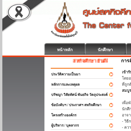
หน้าหลัก
นักศึกษา
การส
สหกิจศึกษา ยินดีต้อนรับ
เข้า
ประวัติความเป็นมา
โดยอ
ที่ถ
หลักการและเหตุผล
สมบู
ปรัชญา วิสัยทัศน์ พันธกิจ วัตถุประสงค์
ร่วม
เพื่
ข้อบังคับฯ / ประกาศฯ สหกิจศึกษา
นักศ
อาจา
โครงสร้างองค์กร
- วิ
ผู้บริหาร / บุคลากร
- คว