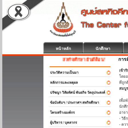
หน้าหลัก
นักศึกษา
การส
สหกิจศึกษา ยินดีต้อนรับ
เข้า
ประวัติความเป็นมา
โดยอ
ที่ถ
หลักการและเหตุผล
สมบู
ปรัชญา วิสัยทัศน์ พันธกิจ วัตถุประสงค์
ร่วม
เพื่
ข้อบังคับฯ / ประกาศฯ สหกิจศึกษา
นักศ
อาจา
โครงสร้างองค์กร
- วิ
ผู้บริหาร / บุคลากร
- คว