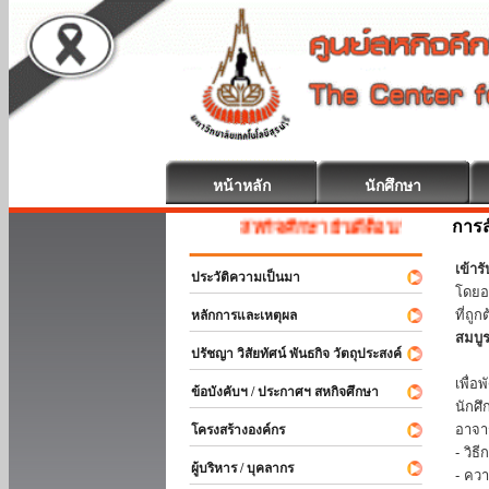
หน้าหลัก
นักศึกษา
การส
สหกิจศึกษา ยินดีต้อนรับ
เข้า
ประวัติความเป็นมา
โดยอ
ที่ถ
หลักการและเหตุผล
สมบู
ปรัชญา วิสัยทัศน์ พันธกิจ วัตถุประสงค์
ร่วม
เพื่
ข้อบังคับฯ / ประกาศฯ สหกิจศึกษา
นักศ
อาจา
โครงสร้างองค์กร
- วิ
ผู้บริหาร / บุคลากร
- คว