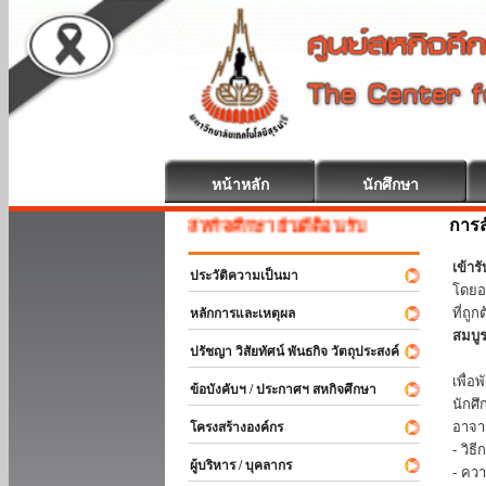
หน้าหลัก
นักศึกษา
การส
สหกิจศึกษา ยินดีต้อนรับ
เข้า
ประวัติความเป็นมา
โดยอ
ที่ถ
หลักการและเหตุผล
สมบู
ปรัชญา วิสัยทัศน์ พันธกิจ วัตถุประสงค์
ร่วม
เพื่
ข้อบังคับฯ / ประกาศฯ สหกิจศึกษา
นักศ
อาจา
โครงสร้างองค์กร
- วิ
ผู้บริหาร / บุคลากร
- คว