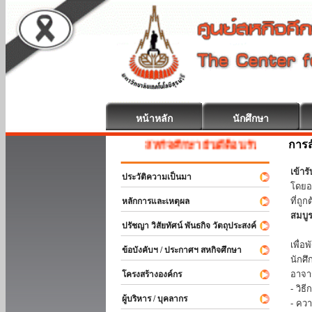
หน้าหลัก
นักศึกษา
การส
สหกิจศึกษา ยินดีต้อนรับ
เข้า
ประวัติความเป็นมา
โดยอ
ที่ถ
หลักการและเหตุผล
สมบู
ปรัชญา วิสัยทัศน์ พันธกิจ วัตถุประสงค์
ร่วม
เพื่
ข้อบังคับฯ / ประกาศฯ สหกิจศึกษา
นักศ
อาจา
โครงสร้างองค์กร
- วิ
ผู้บริหาร / บุคลากร
- คว