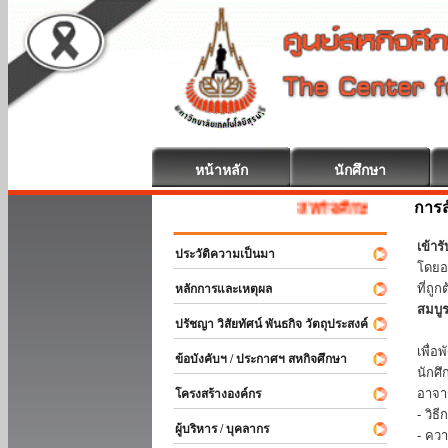
หน้าหลัก
นักศึกษา
การส
สหกิจศึกษา ยินดีต้อนรับ
เข้า
ประวัติความเป็นมา
โดยอ
ที่ถ
หลักการและเหตุผล
สมบู
ปรัชญา วิสัยทัศน์ พันธกิจ วัตถุประสงค์
ร่วม
เพื่
ข้อบังคับฯ / ประกาศฯ สหกิจศึกษา
นักศ
อาจา
โครงสร้างองค์กร
- วิ
ผู้บริหาร / บุคลากร
- คว