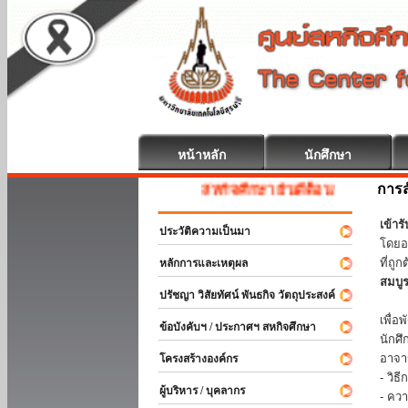
หน้าหลัก
นักศึกษา
การส
สหกิจศึกษา ยินดีต้อนรับ
เข้า
ประวัติความเป็นมา
โดยอ
ที่ถ
หลักการและเหตุผล
สมบู
ปรัชญา วิสัยทัศน์ พันธกิจ วัตถุประสงค์
ร่วม
เพื่
ข้อบังคับฯ / ประกาศฯ สหกิจศึกษา
นักศ
อาจา
โครงสร้างองค์กร
- วิ
ผู้บริหาร / บุคลากร
- คว