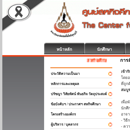
หน้าหลัก
นักศึกษา
การส
สหกิจศึกษา ยินดีต้อนรับ
เข้า
ประวัติความเป็นมา
โดยอ
ที่ถ
หลักการและเหตุผล
สมบู
ปรัชญา วิสัยทัศน์ พันธกิจ วัตถุประสงค์
ร่วม
เพื่
ข้อบังคับฯ / ประกาศฯ สหกิจศึกษา
นักศ
อาจา
โครงสร้างองค์กร
- วิ
ผู้บริหาร / บุคลากร
- คว