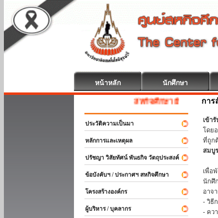
หน้าหลัก
นักศึกษา
การส
สหกิจศึกษา ยินดีต้อนรับ
เข้า
ประวัติความเป็นมา
โดยอ
ที่ถ
หลักการและเหตุผล
สมบู
ปรัชญา วิสัยทัศน์ พันธกิจ วัตถุประสงค์
ร่วม
เพื่
ข้อบังคับฯ / ประกาศฯ สหกิจศึกษา
นักศ
อาจา
โครงสร้างองค์กร
- วิ
ผู้บริหาร / บุคลากร
- คว