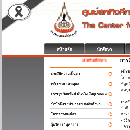
หน้าหลัก
นักศึกษา
การส
สหกิจศึกษา ยินดีต้อนรับ
เข้า
ประวัติความเป็นมา
โดยอ
ที่ถ
หลักการและเหตุผล
สมบู
ปรัชญา วิสัยทัศน์ พันธกิจ วัตถุประสงค์
ร่วม
เพื่
ข้อบังคับฯ / ประกาศฯ สหกิจศึกษา
นักศ
อาจา
โครงสร้างองค์กร
- วิ
ผู้บริหาร / บุคลากร
- คว