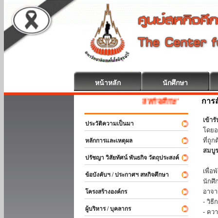
หน้าหลัก
นักศึกษา
การส
สหกิจศึกษา ยินดีต้อนรับ
เข้า
ประวัติความเป็นมา
โดยอ
ที่ถ
หลักการและเหตุผล
สมบู
ปรัชญา วิสัยทัศน์ พันธกิจ วัตถุประสงค์
ร่วม
เพื่
ข้อบังคับฯ / ประกาศฯ สหกิจศึกษา
นักศ
อาจา
โครงสร้างองค์กร
- วิ
ผู้บริหาร / บุคลากร
- คว