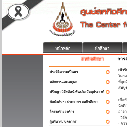
หน้าหลัก
นักศึกษา
การส
สหกิจศึกษา ยินดีต้อนรับ
เข้า
ประวัติความเป็นมา
โดยอ
ที่ถ
หลักการและเหตุผล
สมบู
ปรัชญา วิสัยทัศน์ พันธกิจ วัตถุประสงค์
ร่วม
เพื่
ข้อบังคับฯ / ประกาศฯ สหกิจศึกษา
นักศ
อาจา
โครงสร้างองค์กร
- วิ
ผู้บริหาร / บุคลากร
- คว