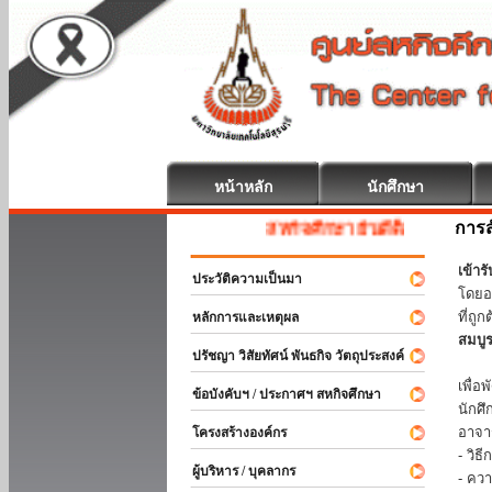
หน้าหลัก
นักศึกษา
การส
สหกิจศึกษา ยินดีต้อนรับ
เข้า
ประวัติความเป็นมา
โดยอ
ที่ถ
หลักการและเหตุผล
สมบู
ปรัชญา วิสัยทัศน์ พันธกิจ วัตถุประสงค์
ร่วม
เพื่
ข้อบังคับฯ / ประกาศฯ สหกิจศึกษา
นักศ
อาจา
โครงสร้างองค์กร
- วิ
ผู้บริหาร / บุคลากร
- คว