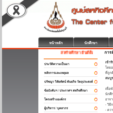
หน้าหลัก
นักศึกษา
การส
สหกิจศึกษา ยินดีต้อนรับ
เข้า
ประวัติความเป็นมา
โดยอ
ที่ถ
หลักการและเหตุผล
สมบู
ปรัชญา วิสัยทัศน์ พันธกิจ วัตถุประสงค์
ร่วม
เพื่
ข้อบังคับฯ / ประกาศฯ สหกิจศึกษา
นักศ
อาจา
โครงสร้างองค์กร
- วิ
ผู้บริหาร / บุคลากร
- คว