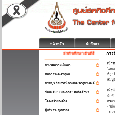
หน้าหลัก
นักศึกษา
การส
สหกิจศึกษา ยินดีต้อนรับ
เข้า
ประวัติความเป็นมา
โดยอ
ที่ถ
หลักการและเหตุผล
สมบู
ปรัชญา วิสัยทัศน์ พันธกิจ วัตถุประสงค์
ร่วม
เพื่
ข้อบังคับฯ / ประกาศฯ สหกิจศึกษา
นักศ
อาจา
โครงสร้างองค์กร
- วิ
ผู้บริหาร / บุคลากร
- คว