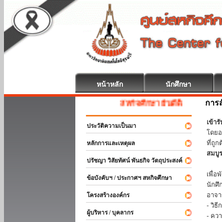
หน้าหลัก
นักศึกษา
การส
สหกิจศึกษา ยินดีต้อนรับ
เข้า
ประวัติความเป็นมา
โดยอ
ที่ถ
หลักการและเหตุผล
สมบู
ปรัชญา วิสัยทัศน์ พันธกิจ วัตถุประสงค์
ร่วม
เพื่
ข้อบังคับฯ / ประกาศฯ สหกิจศึกษา
นักศ
อาจา
โครงสร้างองค์กร
- วิ
ผู้บริหาร / บุคลากร
- คว