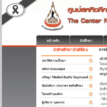
หน้าหลัก
นักศึกษา
การส
สหกิจศึกษา ยินดีต้อนรับ
เข้า
ประวัติความเป็นมา
โดยอ
ที่ถ
หลักการและเหตุผล
สมบู
ปรัชญา วิสัยทัศน์ พันธกิจ วัตถุประสงค์
ร่วม
เพื่
ข้อบังคับฯ / ประกาศฯ สหกิจศึกษา
นักศ
อาจา
โครงสร้างองค์กร
- วิ
ผู้บริหาร / บุคลากร
- คว