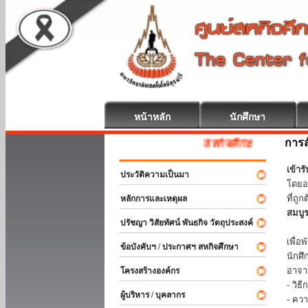
หน้าหลัก
นักศึกษา
การส
สหกิจศึกษา ยินดีต้อนรับ
เข้า
ประวัติความเป็นมา
โดยอ
ที่ถ
หลักการและเหตุผล
สมบู
ปรัชญา วิสัยทัศน์ พันธกิจ วัตถุประสงค์
ร่วม
เพื่
ข้อบังคับฯ / ประกาศฯ สหกิจศึกษา
นักศ
อาจา
โครงสร้างองค์กร
- วิ
ผู้บริหาร / บุคลากร
- คว