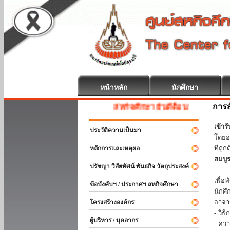
หน้าหลัก
นักศึกษา
การส
สหกิจศึกษา ยินดีต้อนรับ
เข้า
ประวัติความเป็นมา
โดยอ
ที่ถ
หลักการและเหตุผล
สมบู
ปรัชญา วิสัยทัศน์ พันธกิจ วัตถุประสงค์
ร่วม
เพื่
ข้อบังคับฯ / ประกาศฯ สหกิจศึกษา
นักศ
อาจา
โครงสร้างองค์กร
- วิ
ผู้บริหาร / บุคลากร
- คว