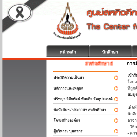
หน้าหลัก
นักศึกษา
การส
สหกิจศึกษา ยินดีต้อนรับ
เข้า
ประวัติความเป็นมา
โดยอ
ที่ถ
หลักการและเหตุผล
สมบู
ปรัชญา วิสัยทัศน์ พันธกิจ วัตถุประสงค์
ร่วม
เพื่
ข้อบังคับฯ / ประกาศฯ สหกิจศึกษา
นักศ
อาจา
โครงสร้างองค์กร
- วิ
ผู้บริหาร / บุคลากร
- คว