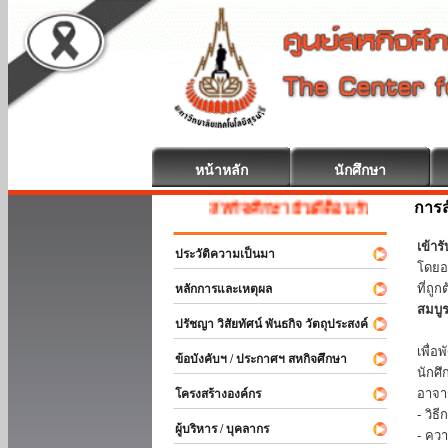
หน้าหลัก
นักศึกษา
การส
สหกิจศึกษา ยินดีต้อนรับ
เข้า
ประวัติความเป็นมา
โดยอ
ที่ถ
หลักการและเหตุผล
สมบู
ปรัชญา วิสัยทัศน์ พันธกิจ วัตถุประสงค์
ร่วม
เพื่
ข้อบังคับฯ / ประกาศฯ สหกิจศึกษา
นักศ
อาจา
โครงสร้างองค์กร
- วิ
ผู้บริหาร / บุคลากร
- คว