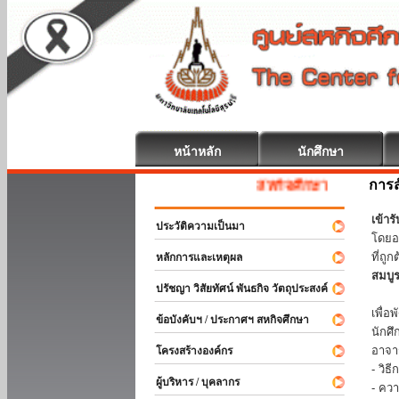
หน้าหลัก
นักศึกษา
การส
สหกิจศึกษา ยินดีต้อนรับ
เข้า
ประวัติความเป็นมา
โดยอ
ที่ถ
หลักการและเหตุผล
สมบู
ปรัชญา วิสัยทัศน์ พันธกิจ วัตถุประสงค์
ร่วม
เพื่
ข้อบังคับฯ / ประกาศฯ สหกิจศึกษา
นักศ
อาจา
โครงสร้างองค์กร
- วิ
ผู้บริหาร / บุคลากร
- คว