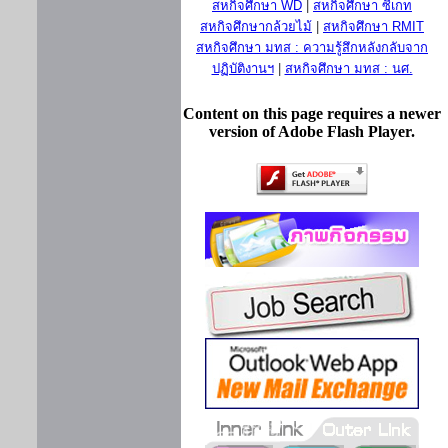
สหกิจศึกษา WD
|
สหกิจศึกษา ซีเกท
สหกิจศึกษากล้วยไม้
|
สหกิจศึกษา RMIT
สหกิจศึกษา มทส : ความรู้สึกหลังกลับจาก
ปฏิบัติงานฯ
|
สหกิจศึกษา มทส : นศ.
Content on this page requires a newer
version of Adobe Flash Player.