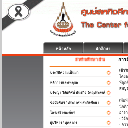
หน้าหลัก
นักศึกษา
การส
สหกิจศึกษา ยินดีต้อนรับ
เข้า
ประวัติความเป็นมา
โดยอ
ที่ถ
หลักการและเหตุผล
สมบู
ปรัชญา วิสัยทัศน์ พันธกิจ วัตถุประสงค์
ร่วม
เพื่
ข้อบังคับฯ / ประกาศฯ สหกิจศึกษา
นักศ
อาจา
โครงสร้างองค์กร
- วิ
ผู้บริหาร / บุคลากร
- คว