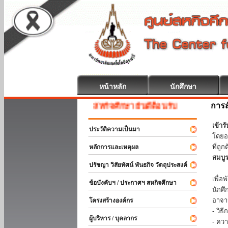
หน้าหลัก
นักศึกษา
การส
สหกิจศึกษา ยินดีต้อนรับ
เข้า
ประวัติความเป็นมา
โดยอ
ที่ถ
หลักการและเหตุผล
สมบู
ปรัชญา วิสัยทัศน์ พันธกิจ วัตถุประสงค์
ร่วม
เพื่
ข้อบังคับฯ / ประกาศฯ สหกิจศึกษา
นักศ
อาจา
โครงสร้างองค์กร
- วิ
ผู้บริหาร / บุคลากร
- คว