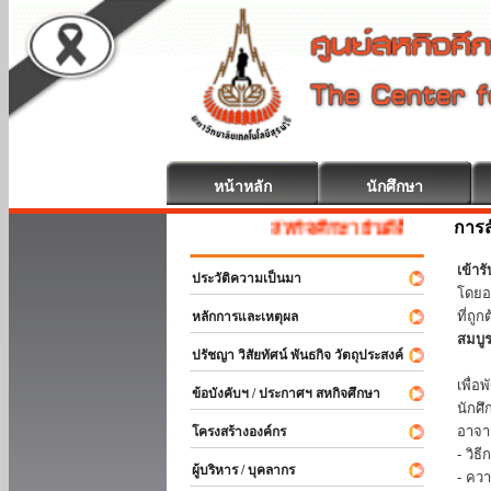
หน้าหลัก
นักศึกษา
การส
สหกิจศึกษา ยินดีต้อนรับ
เข้า
ประวัติความเป็นมา
โดยอ
ที่ถ
หลักการและเหตุผล
สมบู
ปรัชญา วิสัยทัศน์ พันธกิจ วัตถุประสงค์
ร่วม
เพื่
ข้อบังคับฯ / ประกาศฯ สหกิจศึกษา
นักศ
อาจา
โครงสร้างองค์กร
- วิ
ผู้บริหาร / บุคลากร
- คว