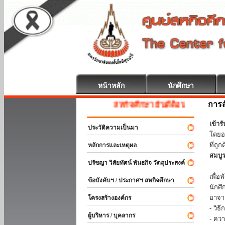
หน้าหลัก
นักศึกษา
การส
สหกิจศึกษา ยินดีต้อนรับ
เข้า
ประวัติความเป็นมา
โดยอ
ที่ถ
หลักการและเหตุผล
สมบู
ปรัชญา วิสัยทัศน์ พันธกิจ วัตถุประสงค์
ร่วม
เพื่
ข้อบังคับฯ / ประกาศฯ สหกิจศึกษา
นักศ
อาจา
โครงสร้างองค์กร
- วิ
ผู้บริหาร / บุคลากร
- คว