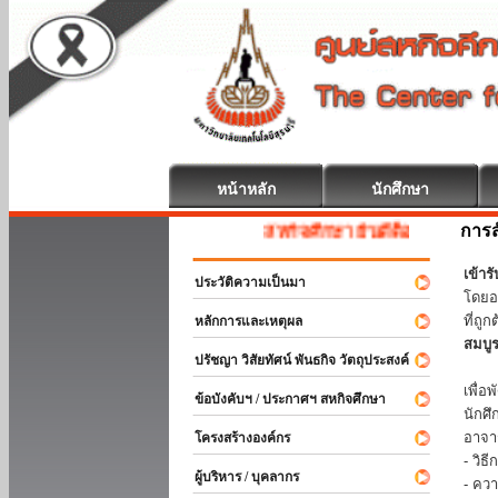
หน้าหลัก
นักศึกษา
การส
สหกิจศึกษา ยินดีต้อนรับ
เข้า
ประวัติความเป็นมา
โดยอ
ที่ถ
หลักการและเหตุผล
สมบู
ปรัชญา วิสัยทัศน์ พันธกิจ วัตถุประสงค์
ร่วม
เพื่
ข้อบังคับฯ / ประกาศฯ สหกิจศึกษา
นักศ
อาจา
โครงสร้างองค์กร
- วิ
ผู้บริหาร / บุคลากร
- คว