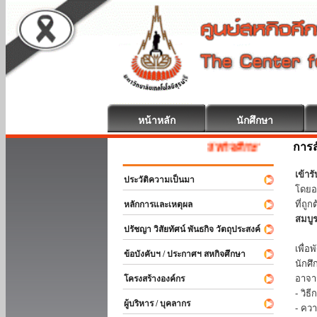
หน้าหลัก
นักศึกษา
การส
สหกิจศึกษา ยินดีต้อนรับ
เข้า
ประวัติความเป็นมา
โดยอ
ที่ถ
หลักการและเหตุผล
สมบู
ปรัชญา วิสัยทัศน์ พันธกิจ วัตถุประสงค์
ร่วม
เพื่
ข้อบังคับฯ / ประกาศฯ สหกิจศึกษา
นักศ
อาจา
โครงสร้างองค์กร
- วิ
ผู้บริหาร / บุคลากร
- คว