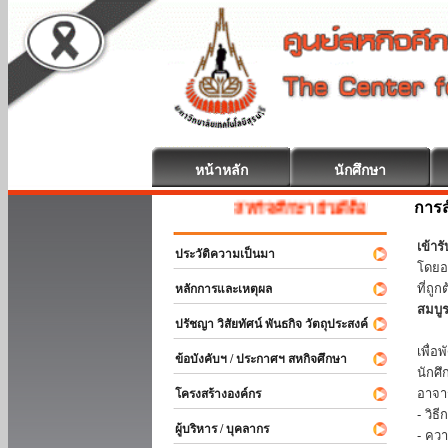
หน้าหลัก
นักศึกษา
การส
สหกิจศึกษา ยินดีต้อนรับ
เข้า
ประวัติความเป็นมา
โดยอ
ที่ถ
หลักการและเหตุผล
สมบู
ปรัชญา วิสัยทัศน์ พันธกิจ วัตถุประสงค์
ร่วม
เพื่
ข้อบังคับฯ / ประกาศฯ สหกิจศึกษา
นักศ
อาจา
โครงสร้างองค์กร
- วิ
ผู้บริหาร / บุคลากร
- คว