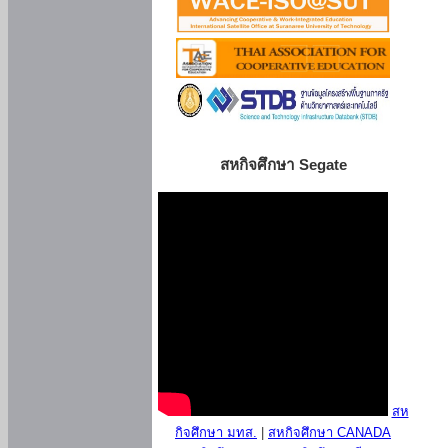
สหกิจศึกษา Segate
สห
กิจศึกษา มทส.
|
สหกิจศึกษา CANADA