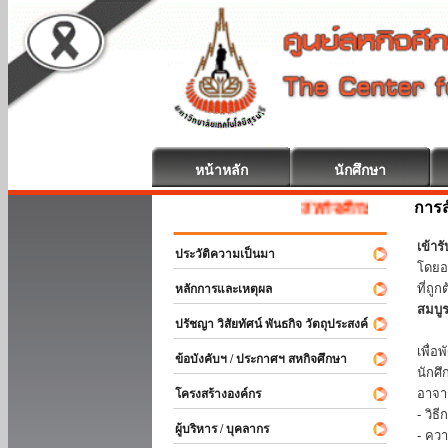
หน้าหลัก
นักศึกษา
การส
สหกิจศึกษา ยินดีต้อนรับ
เข้า
ประวัติความเป็นมา
โดยอ
ที่ถ
หลักการและเหตุผล
สมบู
ปรัชญา วิสัยทัศน์ พันธกิจ วัตถุประสงค์
ร่วม
เพื่
ข้อบังคับฯ / ประกาศฯ สหกิจศึกษา
นักศ
อาจา
โครงสร้างองค์กร
- วิ
ผู้บริหาร / บุคลากร
- คว