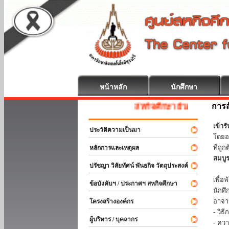
หน้าหลัก
นักศึกษา
การส
สหกิจศึกษา ยินดีต้อนรับ
เข้า
ประวัติความเป็นมา
โดยอ
ที่ถ
หลักการและเหตุผล
สมบู
ปรัชญา วิสัยทัศน์ พันธกิจ วัตถุประสงค์
ร่วม
เพื่
ข้อบังคับฯ / ประกาศฯ สหกิจศึกษา
นักศ
อาจา
โครงสร้างองค์กร
- วิ
ผู้บริหาร / บุคลากร
- คว