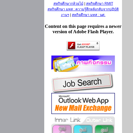
สหกิจศึกษากล้วยไม้
|
สหกิจศึกษา RMIT
สหกิจศึกษา มทส : ความรู้สึกหลังกลับจากปฏิบัติ
งานฯ
|
สหกิจศึกษา มทส : นศ.
Content on this page requires a newer
version of Adobe Flash Player.