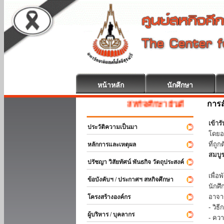
หน้าหลัก
นักศึกษา
การส
สหกิจศึกษา ยินดีต้อนรับ
เข้า
ประวัติความเป็นมา
โดยอ
ที่ถ
หลักการและเหตุผล
สมบู
ปรัชญา วิสัยทัศน์ พันธกิจ วัตถุประสงค์
ร่วม
เพื่
ข้อบังคับฯ / ประกาศฯ สหกิจศึกษา
นักศ
อาจา
โครงสร้างองค์กร
- วิ
ผู้บริหาร / บุคลากร
- คว