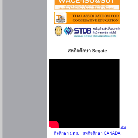
สหกิจศึกษา Segate
สห
กิจศึกษา มทส.
|
สหกิจศึกษา CANADA