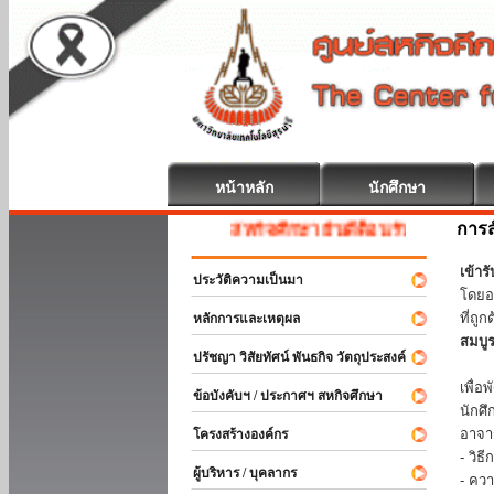
หน้าหลัก
นักศึกษา
การส
สหกิจศึกษา ยินดีต้อนรับ
เข้า
ประวัติความเป็นมา
โดยอ
ที่ถ
หลักการและเหตุผล
สมบู
ปรัชญา วิสัยทัศน์ พันธกิจ วัตถุประสงค์
ร่วม
เพื่
ข้อบังคับฯ / ประกาศฯ สหกิจศึกษา
นักศ
อาจา
โครงสร้างองค์กร
- วิ
ผู้บริหาร / บุคลากร
- คว