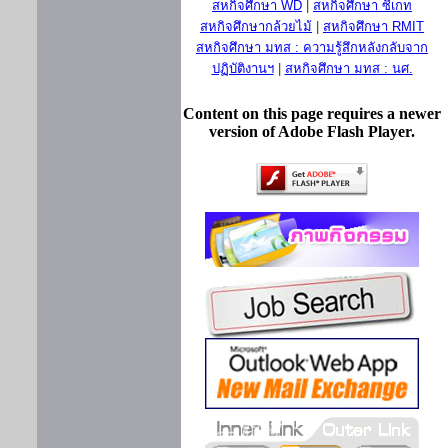
สหกิจศึกษา WD
|
สหกิจศึกษา ซีเกท
สหกิจศึกษากล้วยไม้
|
สหกิจศึกษา RMIT
สหกิจศึกษา มทส : ความรู้สึกหลังกลับจาก
ปฏิบัติงานฯ
|
สหกิจศึกษา มทส : นศ.
Content on this page requires a newer
version of Adobe Flash Player.