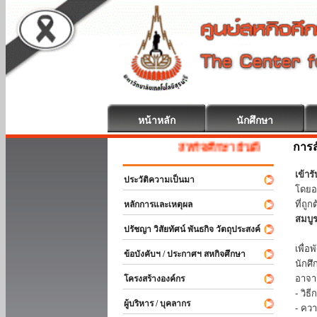
หน้าหลัก
นักศึกษา
การส
สหกิจศึกษา ยินดีต้อนรับ
เข้า
ประวัติความเป็นมา
โดยอ
ที่ถ
หลักการและเหตุผล
สมบู
ปรัชญา วิสัยทัศน์ พันธกิจ วัตถุประสงค์
ร่วม
เพื่
ข้อบังคับฯ / ประกาศฯ สหกิจศึกษา
นักศ
อาจา
โครงสร้างองค์กร
- วิ
ผู้บริหาร / บุคลากร
- คว