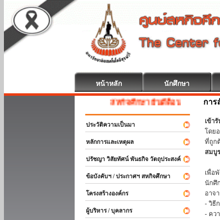
หน้าหลัก
นักศึกษา
การส
สหกิจศึกษา ยินดีต้อนรับ
เข้า
ประวัติความเป็นมา
โดยอ
ที่ถ
หลักการและเหตุผล
สมบู
ปรัชญา วิสัยทัศน์ พันธกิจ วัตถุประสงค์
ร่วม
เพื่
ข้อบังคับฯ / ประกาศฯ สหกิจศึกษา
นักศ
อาจา
โครงสร้างองค์กร
- วิ
ผู้บริหาร / บุคลากร
- คว