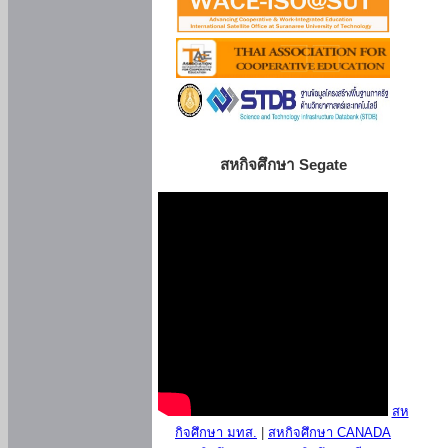
สหกิจศึกษา Segate
สห
กิจศึกษา มทส.
|
สหกิจศึกษา CANADA