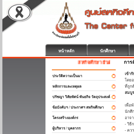
หน้าหลัก
นักศึกษา
การส
สหกิจศึกษา ยินดีต้อนรับ
เข้า
ประวัติความเป็นมา
โดยอ
ที่ถ
หลักการและเหตุผล
สมบู
ปรัชญา วิสัยทัศน์ พันธกิจ วัตถุประสงค์
ร่วม
เพื่
ข้อบังคับฯ / ประกาศฯ สหกิจศึกษา
นักศ
อาจา
โครงสร้างองค์กร
- วิ
ผู้บริหาร / บุคลากร
- คว