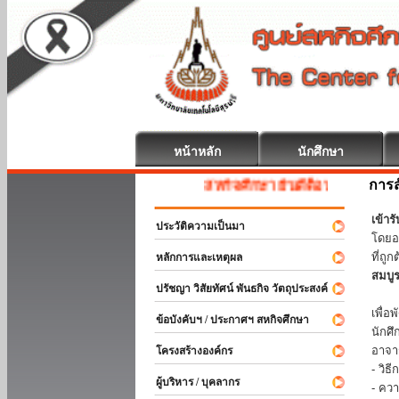
หน้าหลัก
นักศึกษา
การส
สหกิจศึกษา ยินดีต้อนรับ
เข้า
ประวัติความเป็นมา
โดยอ
ที่ถ
หลักการและเหตุผล
สมบู
ปรัชญา วิสัยทัศน์ พันธกิจ วัตถุประสงค์
ร่วม
เพื่
ข้อบังคับฯ / ประกาศฯ สหกิจศึกษา
นักศ
อาจา
โครงสร้างองค์กร
- วิ
ผู้บริหาร / บุคลากร
- คว