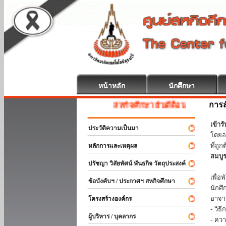
หน้าหลัก
นักศึกษา
การส
สหกิจศึกษา ยินดีต้อนรับ
เข้า
ประวัติความเป็นมา
โดยอ
ที่ถ
หลักการและเหตุผล
สมบู
ปรัชญา วิสัยทัศน์ พันธกิจ วัตถุประสงค์
ร่วม
เพื่
ข้อบังคับฯ / ประกาศฯ สหกิจศึกษา
นักศ
อาจา
โครงสร้างองค์กร
- วิ
ผู้บริหาร / บุคลากร
- คว