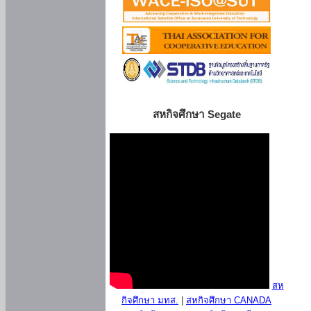
สหกิจศึกษา Segate
สห
กิจศึกษา มทส.
|
สหกิจศึกษา CANADA