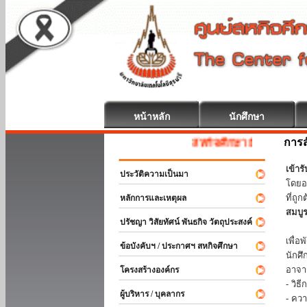
หน้าหลัก
นักศึกษา
การส
สหกิจศึกษา ยินดีต้อนรับ
เข้า
ประวัติความเป็นมา
โดยอ
ที่ถ
หลักการและเหตุผล
สมบู
ปรัชญา วิสัยทัศน์ พันธกิจ วัตถุประสงค์
ร่วม
เพื่
ข้อบังคับฯ / ประกาศฯ สหกิจศึกษา
นักศ
อาจา
โครงสร้างองค์กร
- วิ
ผู้บริหาร / บุคลากร
- คว