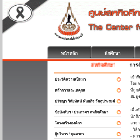
หน้าหลัก
นักศึกษา
การส
สหกิจศึกษา ยินดีต้อนรับ
เข้า
ประวัติความเป็นมา
โดยอ
ที่ถ
หลักการและเหตุผล
สมบู
ปรัชญา วิสัยทัศน์ พันธกิจ วัตถุประสงค์
ร่วม
เพื่
ข้อบังคับฯ / ประกาศฯ สหกิจศึกษา
นักศ
อาจา
โครงสร้างองค์กร
- วิ
ผู้บริหาร / บุคลากร
- คว