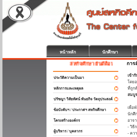
หน้าหลัก
นักศึกษา
การส
สหกิจศึกษา ยินดีต้อนรับ
เข้า
ประวัติความเป็นมา
โดยอ
ที่ถ
หลักการและเหตุผล
สมบู
ปรัชญา วิสัยทัศน์ พันธกิจ วัตถุประสงค์
ร่วม
เพื่
ข้อบังคับฯ / ประกาศฯ สหกิจศึกษา
นักศ
อาจา
โครงสร้างองค์กร
- วิ
ผู้บริหาร / บุคลากร
- คว